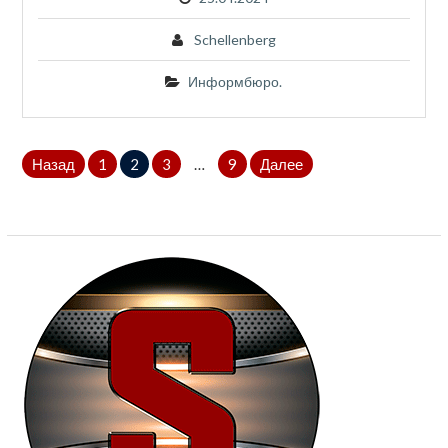
Schellenberg
Информбюро.
Пагинация
Назад
1
2
3
…
9
Далее
записей