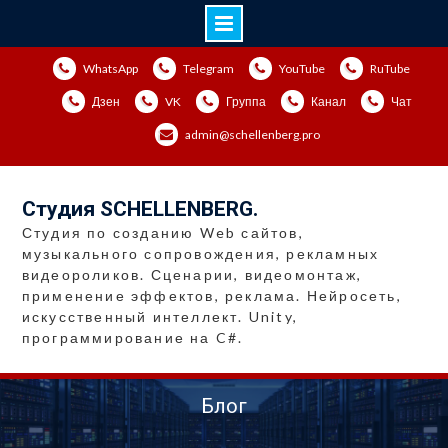
Перейти
WhatsApp
Telegram
YouTube
RuTube
к
содержимому
Дзен
VK
Группа
Канал
Чат
admin@schellenberg.pro
Студия SCHELLENBERG.
Студия по созданию Web сайтов,
музыкального сопровождения, рекламных
видеороликов. Сценарии, видеомонтаж,
применение эффектов, реклама. Нейросеть,
искусственный интеллект. Unity,
программирование на C#.
Блог