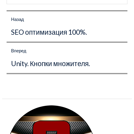
Навигация
по
Назад
записям
Предыдущая
SEO оптимизация 100%.
запись:
Вперед
Следующая
Unity. Кнопки множителя.
запись: