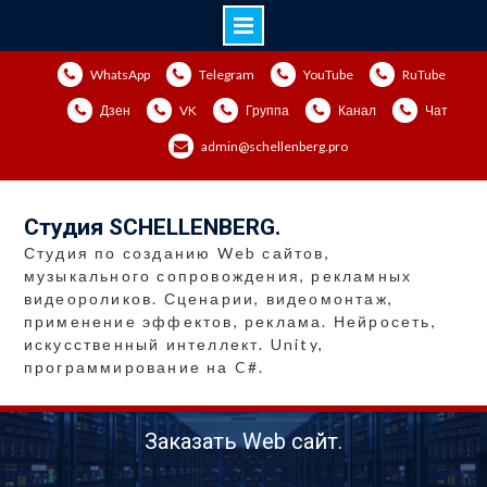
Перейти
WhatsApp
Telegram
YouTube
RuTube
к
содержимому
Дзен
VK
Группа
Канал
Чат
admin@schellenberg.pro
Студия SCHELLENBERG.
Студия по созданию Web сайтов,
музыкального сопровождения, рекламных
видеороликов. Сценарии, видеомонтаж,
применение эффектов, реклама. Нейросеть,
искусственный интеллект. Unity,
программирование на C#.
Заказать Web сайт.