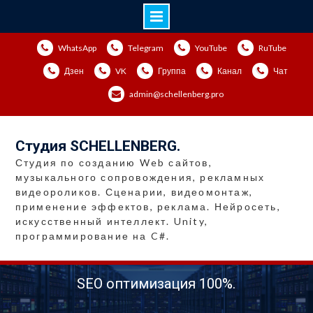
Перейти
WhatsApp
Telegram
YouTube
RuTube
к
содержимому
Дзен
VK
Группа
Канал
Чат
admin@schellenberg.pro
Студия SCHELLENBERG.
Студия по созданию Web сайтов,
музыкального сопровождения, рекламных
видеороликов. Сценарии, видеомонтаж,
применение эффектов, реклама. Нейросеть,
искусственный интеллект. Unity,
программирование на C#.
SEO оптимизация 100%.