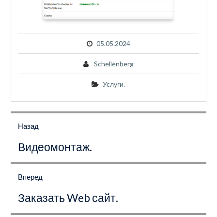
05.05.2024
Schellenberg
Услуги.
Навигация
по
Назад
записям
Предыдущая
Видеомонтаж.
запись:
Вперед
Следующая
Заказать Web сайт.
запись: