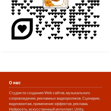
О нас
Студия по созданию Web сайтов, музыкального
сопровождения, рекламных видеороликов. Сценарии,
видеомонтаж, применение эффектов, реклама.
Нейросеть, искусственный интеллект. Unity,