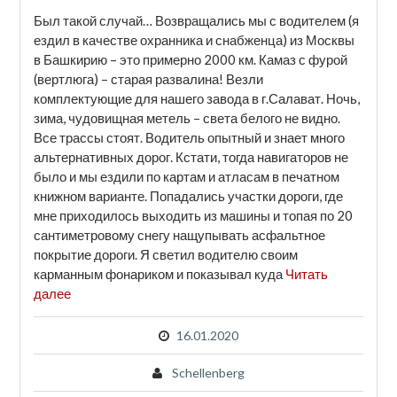
Был такой случай… Возвращались мы с водителем (я
ездил в качестве охранника и снабженца) из Москвы
в Башкирию – это примерно 2000 км. Камаз с фурой
(вертлюга) – старая развалина! Везли
комплектующие для нашего завода в г.Салават. Ночь,
зима, чудовищная метель – света белого не видно.
Все трассы стоят. Водитель опытный и знает много
альтернативных дорог. Кстати, тогда навигаторов не
было и мы ездили по картам и атласам в печатном
книжном варианте. Попадались участки дороги, где
мне приходилось выходить из машины и топая по 20
сантиметровому снегу нащупывать асфальтное
покрытие дороги. Я светил водителю своим
карманным фонариком и показывал куда
Читать
далее
16.01.2020
Schellenberg