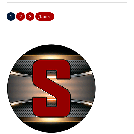
Пагинация
1
2
3
Далее
записей