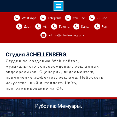
Перейти
WhatsApp
Telegram
YouTube
RuTube
к
содержимому
Дзен
VK
Группа
Канал
Чат
admin@schellenberg.pro
Студия SCHELLENBERG.
Студия по созданию Web сайтов,
музыкального сопровождения, рекламных
видеороликов. Сценарии, видеомонтаж,
применение эффектов, реклама. Нейросеть,
искусственный интеллект. Unity,
программирование на C#.
Рубрика: Мемуары.