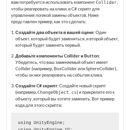
вам потребуется использовать компонент
,
Collider
чтобы реагировать на клики, и C# скрипт для
управления логикой замены объектов. Ниже
представлен пример, как это сделать:
Создайте два объекта в вашей сцене
: Один
объект, который будет заменяться, и второй объект,
который будет заменять первый.
Добавьте компоненты Collider и Button
:
Убедитесь, что ваш заменяемый объект имеет
Collider (например, BoxCollider или SphereCollider),
чтобы он мог реагировать на события клика.
Создайте C# скрипт
: Создайте новый скрипт
(например,
) и прикрепите его к
ChangeObject.cs
объекту, который вы хотите заменить. Вот пример
кода для этого скрипта:
using UnityEngine;

using UnityEngine.UI;
