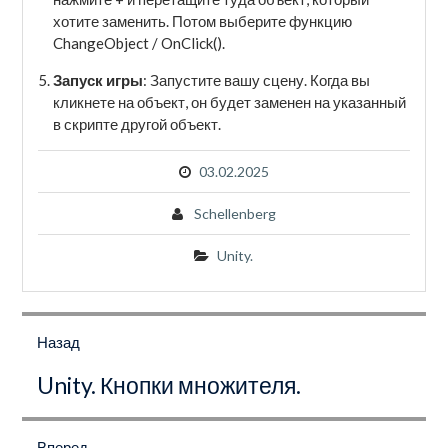
хотите заменить. Потом выберите функцию
ChangeObject / OnClick().
Запуск игры
: Запустите вашу сцену. Когда вы
кликнете на объект, он будет заменен на указанный
в скрипте другой объект.
03.02.2025
Schellenberg
Unity.
Навигация
по
Назад
записям
Предыдущая
Unity. Кнопки множителя.
запись:
Вперед