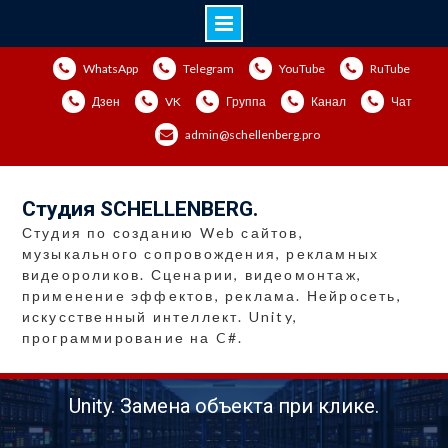
Перейти
WhatsApp
Telegram
YouTube
RuTube
к
содержимому
Дзен
VK
Группа
Канал
Чат
admin@schellenberg.pro
Студия SCHELLENBERG.
Студия по созданию Web сайтов,
музыкального сопровождения, рекламных
видеороликов. Сценарии, видеомонтаж,
применение эффектов, реклама. Нейросеть,
искусственный интеллект. Unity,
программирование на C#.
Unity. Замена объекта при клике.