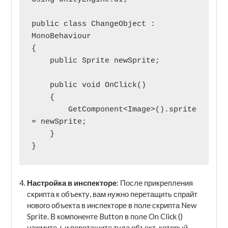
public class ChangeObject : 
MonoBehaviour

{

    public Sprite newSprite;

    public void OnClick()

    {

        GetComponent<Image>().sprite 
= newSprite;

    }

}
Настройка в инспекторе
: После прикрепления
скрипта к объекту, вам нужно перетащить спрайт
нового объекта в инспекторе в поле скрипта New
Sprite. В компоненте Button в поле On Click ()
нажмите + и перетащите туда объект, который