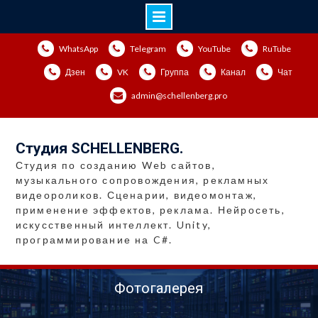
Перейти
WhatsApp
Telegram
YouTube
RuTube
к
содержимому
Дзен
VK
Группа
Канал
Чат
admin@schellenberg.pro
Студия SCHELLENBERG.
Студия по созданию Web сайтов,
музыкального сопровождения, рекламных
видеороликов. Сценарии, видеомонтаж,
применение эффектов, реклама. Нейросеть,
искусственный интеллект. Unity,
программирование на C#.
Фотогалерея