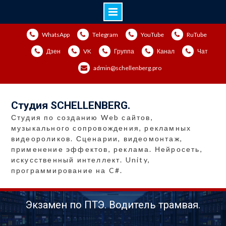
Перейти
WhatsApp
Telegram
YouTube
RuTube
к
содержимому
Дзен
VK
Группа
Канал
Чат
admin@schellenberg.pro
Студия SCHELLENBERG.
Студия по созданию Web сайтов,
музыкального сопровождения, рекламных
видеороликов. Сценарии, видеомонтаж,
применение эффектов, реклама. Нейросеть,
искусственный интеллект. Unity,
программирование на C#.
Экзамен по ПТЭ. Водитель трамвая.