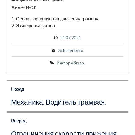
Билет №20
Основы организации движения трамвая.
Экипировка вагона.
14.07.2021
Schellenberg
Информбюро.
Навигация
по
Назад
записям
Предыдущая
Механика. Водитель трамвая.
запись:
Вперед
Следующая
Ограничения скорости движения
запись: