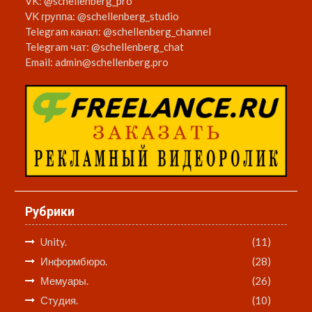
VK:
@schellenberg_pro
VK группа:
@schellenberg_studio
Telegram канал:
@schellenberg_channel
Telegram чат:
@schellenberg_chat
Email:
admin@schellenberg.pro
Рубрики
Unity.
(11)
Информбюро.
(28)
Мемуары.
(26)
Студия.
(10)