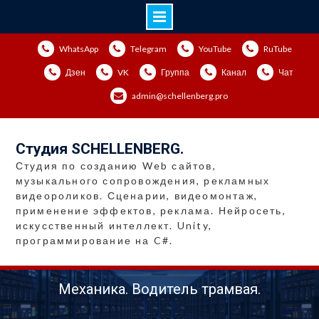
Перейти
WhatsApp
Telegram
YouTube
RuTube
к
содержимому
Дзен
VK
Группа
Канал
Чат
admin@schellenberg.pro
Студия SCHELLENBERG.
Студия по созданию Web сайтов,
музыкального сопровождения, рекламных
видеороликов. Сценарии, видеомонтаж,
применение эффектов, реклама. Нейросеть,
искусственный интеллект. Unity,
программирование на C#.
Механика. Водитель трамвая.