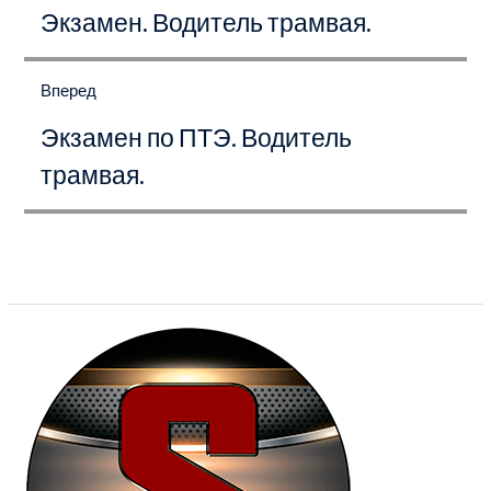
записям
Экзамен. Водитель трамвая.
запись:
Вперед
Следующая
Экзамен по ПТЭ. Водитель
запись:
трамвая.